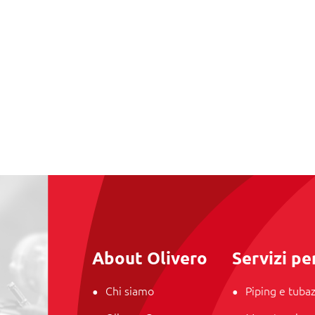
About Olivero
Servizi per
Chi siamo
Piping e tubaz