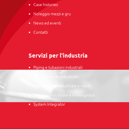
Case histories
Noleggio mezzi e gru
News ed eventi
Contatti
Servizi per l'industria
Piping e tubazioni industriali
Manutenzione industriale
Automazione industriale e robot
Logistica industriale e intralogistica
System Integrator