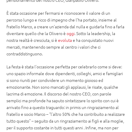
pensionamento del nostro CEO, Gianpaolo Olivero.
È stata occasione per fermarsi e riconoscere il valore di un
percorso lungo e ricco di impegno che l’ha portato, insieme al
fratello Marco, a creare un’azienda dal nulla e guidarla fino a farla
diventare quello che la Olivero è
oggi
. Sotto la leadership, la
nostra realtà è cresciuta, si è
evoluta
e ha conquistato nuovi
mercati, mantenendo sempre al centro i valori che ci
contraddistinguono.
La festa è stata l’occasione perfetta per celebrarlo come si deve:
uno spazio informale dove dipendenti, colleghi, amici e famigliari
si sono riuniti per condividere un momento gioioso ed
emozionante. Non sono mancati gli applausi, le risate, qualche
lacrima di emozione. Il discorso del nostro CEO, con parole
semplici ma profonde ha saputo sintetizzare lo spirito con cui è
arrivato fino a questo traguardo: in primis un ringraziamento al
fratello e socio Marco – “l’altro 50% che ha contribuito a realizzare
tutto questo” – seguito da un ringraziamento ai figli e alla moglie,
per il supporto costante in tutti questi anni . Infine, ma non per