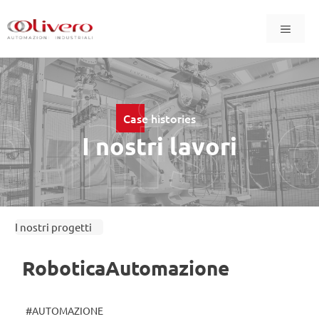
Vai
Menu
al
contenuto
 hist
Case histories
I nostri lavori
I nostri progetti
Robotica
Automazione
#AUTOMAZIONE