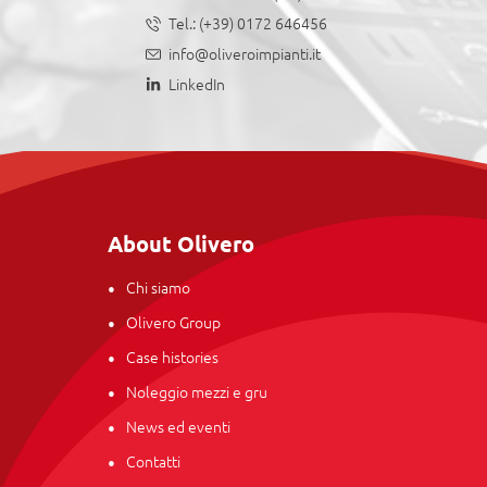
Tel.:
(+39) 0172 646456
info@oliveroimpianti.it
LinkedIn
About Olivero
Chi siamo
Olivero Group
Case histories
Noleggio mezzi e gru
News ed eventi
Contatti