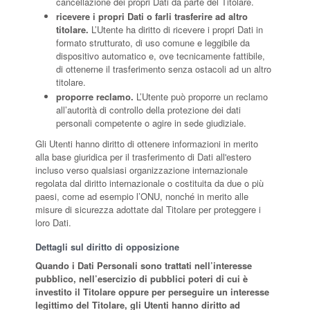
cancellazione dei propri Dati da parte del Titolare.
ricevere i propri Dati o farli trasferire ad altro
titolare.
L’Utente ha diritto di ricevere i propri Dati in
formato strutturato, di uso comune e leggibile da
dispositivo automatico e, ove tecnicamente fattibile,
di ottenerne il trasferimento senza ostacoli ad un altro
titolare.
proporre reclamo.
L’Utente può proporre un reclamo
all’autorità di controllo della protezione dei dati
personali competente o agire in sede giudiziale.
Gli Utenti hanno diritto di ottenere informazioni in merito
alla base giuridica per il trasferimento di Dati all'estero
incluso verso qualsiasi organizzazione internazionale
regolata dal diritto internazionale o costituita da due o più
paesi, come ad esempio l’ONU, nonché in merito alle
misure di sicurezza adottate dal Titolare per proteggere i
loro Dati.
Dettagli sul diritto di opposizione
Quando i Dati Personali sono trattati nell’interesse
pubblico, nell’esercizio di pubblici poteri di cui è
investito il Titolare oppure per perseguire un interesse
legittimo del Titolare, gli Utenti hanno diritto ad