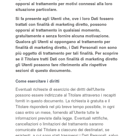
opporsi al trattamento per motivi connessi alla loro
situazione particolare.
Si fa presente agli Utenti che, ove i loro Dati fossero
trattati con finalità di marketing diretto, possono
opporsi al trattamento in qualsiasi momento,
gratuitamente e senza fornire alcuna motivazione.
Qualora gli Utenti si oppongano al trattamento per
finalità di marketing diretto, i Dati Personali non sono
più oggetto di trattamento per tali finalità. Per scoprire
se il Titolare tratti Dati con finalità di marketing diretto
gli Utenti possono fare riferimento alle rispettive
sezioni di questo documento.
Come esercitare i diritti
Eventuali richieste di esercizio dei diritti dell'Utente
possono essere indirizzate al Titolare attraverso i recapiti
forniti in questo documento. La richiesta è gratuita e il
Titolare risponderà nel più breve tempo possibile, in ogni
caso entro un mese, fornendo all’Utente tutte le
informazioni previste dalla legge. Eventuali rettifiche,
cancellazioni o limitazioni del trattamento saranno
comunicate dal Titolare a ciascuno dei destinatari, se
esistenti, a cui sono stati trasmessi i Dati Personali, salvo