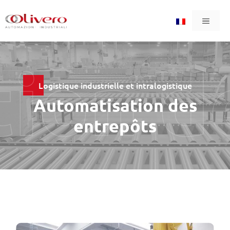
Aller
Menu
au
contenu
ion d
Logistique industrielle et intralogistique
Automatisation des
entrepôts