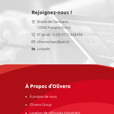
Rejoignez-nous !
Strada del Santuario
12045 Fossano (Coni)
N° de tél :
(+39) 0172 646456
oliverosrlpec@pec.it
LinkedIn
À Propos d’Olivero
À propos de nous
Olivero Group
Location de véhicules industriels