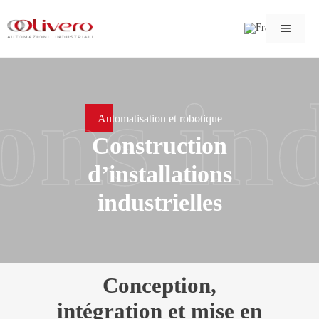
Aller
Menu
au
contenu
ons in
Automatisation et robotique
Construction
d’installations
industrielles
Conception,
intégration et mise en