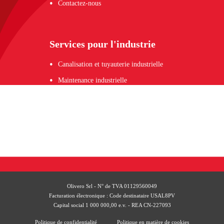
Contactez-nous
Services pour l'industrie
Canalisation et tuyauterie industrielle
Maintenance industrielle
Automatisation industrielle et robots
Logistique industrielle et intralogistique
Assembleur
Olivero Srl - N° de TVA 01129560049
Facturation électronique : Code destinataire USAL8PV
Capital social 1 000 000,00 e.v. - REA CN-227093
Politique de confidentialité
Politique en matière de cookies