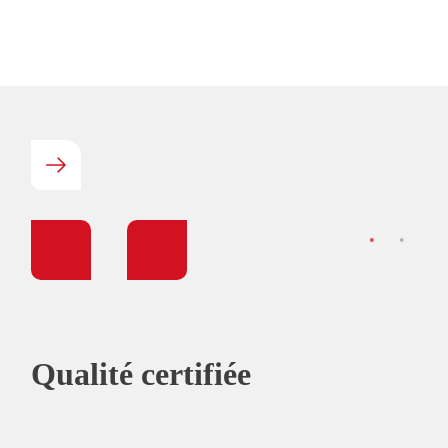
SYSTÈMES
OLÉOHYDRAULIQUES
Conception de la production, rétrofit,
maintenance des systèmes
s
oléohydrauliques
Qualité certifiée