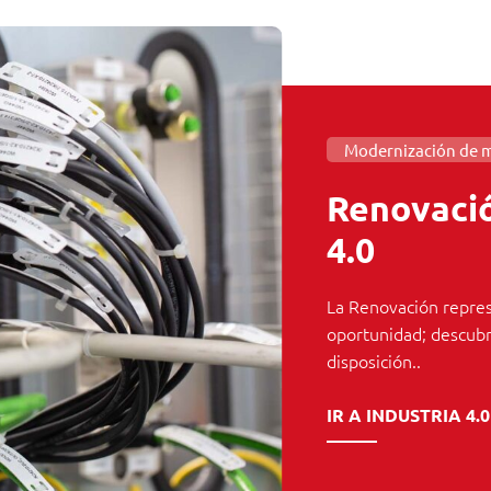
Modernización de m
Renovació
4.0
La Renovación repre
oportunidad; descubri
disposición..
IR A INDUSTRIA 4.0