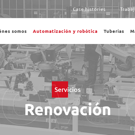
Case histories
Trabaj
énes somos
Automatización y robótica
Tuberías
M
ova
Servicios
Renovación