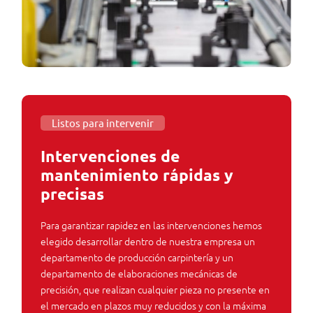
Listos para intervenir
Intervenciones de
mantenimiento rápidas y
precisas
Para garantizar rapidez en las intervenciones hemos
elegido desarrollar dentro de nuestra empresa un
departamento de producción carpintería y un
departamento de elaboraciones mecánicas de
precisión, que realizan cualquier pieza no presente en
el mercado en plazos muy reducidos y con la máxima