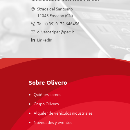
Strada del Santuario
12045 Fossano (CN)
Tel.:
(+39) 0172 646456
oliverosrlpec@pec.it
LinkedIn
Sobre Olivero
Quiénes somos
Grupo Olivero
Alquiler de vehículos industriales
Novedades y eventos