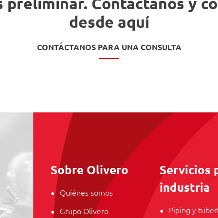
is preliminar. Contáctanos y c
desde aquí
CONTÁCTANOS PARA UNA CONSULTA
Sobre Olivero
Servicios 
industria
Quiénes somos
Piping y tuber
Grupo Olivero