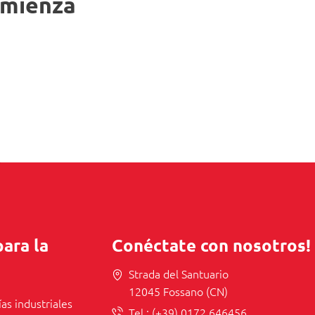
omienza
para la
Conéctate con nosotros!
Strada del Santuario
12045 Fossano (CN)
ías industriales
Tel.:
(+39) 0172 646456