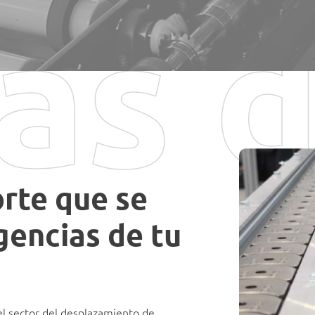
as 
orte que se
gencias de tu
l sector del desplazamiento de