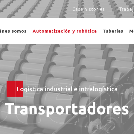
Case histories
Trabaj
énes somos
Automatización y robótica
Tuberías
M
ste
Logística industrial e intralogística
Transportadores